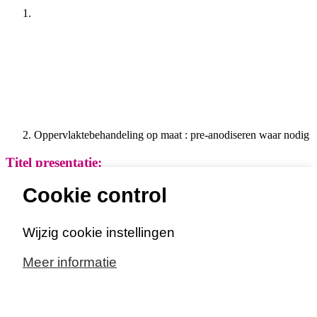
Oppervlaktebehandeling op maat : pre-anodiseren waar nodig
Titel presentatie:
Oppervlaktebehandeling op maat : pre-anodiseren
Cookie control
waar nodig
Wijzig cookie instellingen
Korte toelichting presentatie:
Meer informatie
-
Download hier de presentatie!