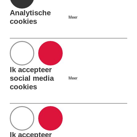
Einsteinbaan 1
Analytische
3439 NJ Nieuwegein
Meer
cookies
Ja
Nee
Ik accepteer
030 - 630 03 90
social media
Meer
cookies
Ja
Nee
info@vereniging-
qualion.nl
Ik accepteer